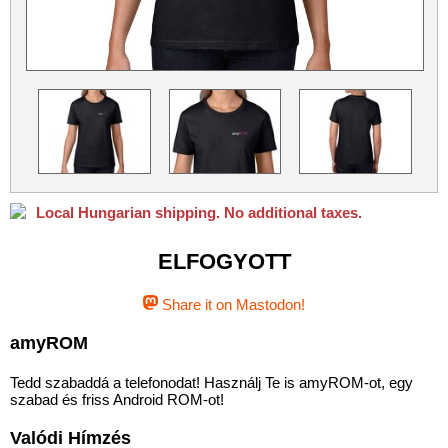
Python
Qubes OS
ReactOS
Rocky Linux
Slackware
Taskwarrior
Ubuntu
Ubuntu MATE
Ubuntu Studio
VLC
Xubuntu
Local Hungarian shipping. No additional taxes.
ELFOGYOTT
Share it on Mastodon!
amyROM
Tedd szabaddá a telefonodat! Használj Te is amyROM-ot, egy
szabad és friss Android ROM-ot!
Valódi Hímzés