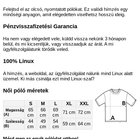
Felejtsd el az olcsó, nyomtatott pólókat. Ez valódi hímzés egy
minőségi anyagon, amit elégedetten viselhetsz hosszú ideig.
Pénzvisszafizetési Garancia
Ha nem vagy elégedett vele, küldd vissza nekünk 3 hónapon
belül, és mi kicseréljük, vagy visszaadjuk az árát. A mi
ügyfélszolgálatunk törődik veled.
100% Linux
A hímzés, a weboldal, az ügyfélszolgálat nálunk mind Linux alatt
üzemel. Ki más csinálja ezt mind Linux-szal?
Női póló méretek
S
M
L
XL
XXL
65
66
69
Magasság
71 cm
72 cm
(A)
cm
cm
cm
44
49
54
Szélesség
59 cm
64 cm
(B)
cm
cm
cm
Mérd meg az egyik pólódat otthon!