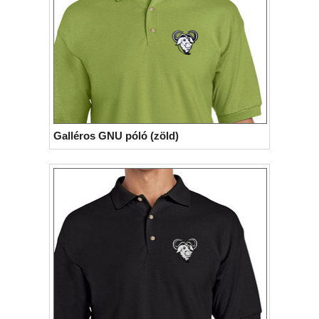
Galléros GNU póló (zöld)