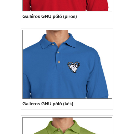
Python
Qubes OS
ReactOS
Rocky Linux
Galléros GNU póló (piros)
Slackware
Taskwarrior
Ubuntu
Ubuntu MATE
Ubuntu Studio
VLC
Xubuntu
Galléros GNU póló (kék)