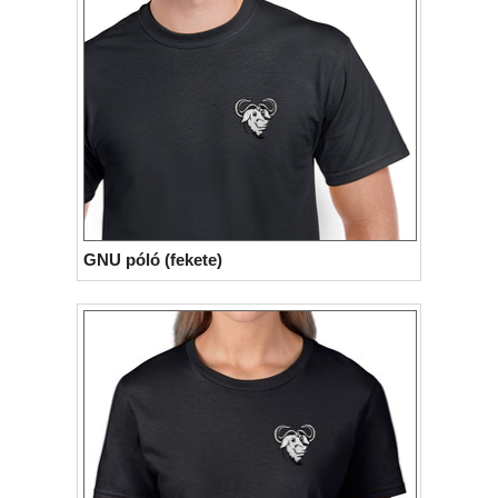
GNU póló (fekete)