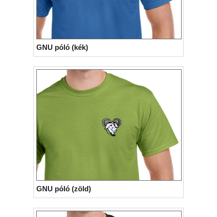
GNU póló (kék)
GNU póló (zöld)