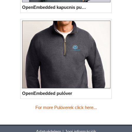
OpenEmbedded kapucnis pulóver
OpenEmbedded pulóver
For more Pulóverek click here...
Adatvédelem
|
Jogi információk