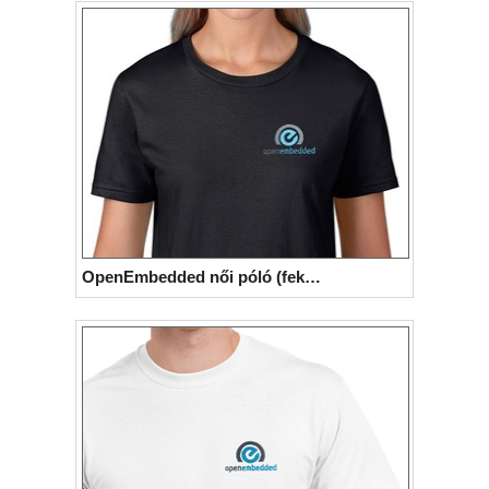
OpenEmbedded női póló (fekete)