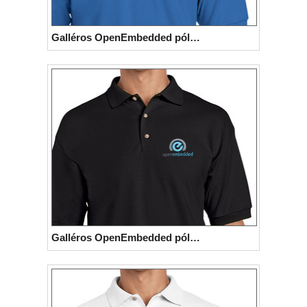
Python
Qubes OS
ReactOS
Rocky Linux
Galléros OpenEmbedded póló (kék)
Slackware
Taskwarrior
Ubuntu
Ubuntu MATE
Ubuntu Studio
VLC
Xubuntu
Galléros OpenEmbedded póló (fekete)