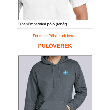
OpenEmbedded póló (fehér)
For more Pólók click here...
PULÓVEREK