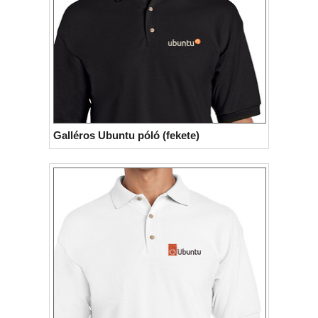
Galléros Ubuntu póló (fekete)