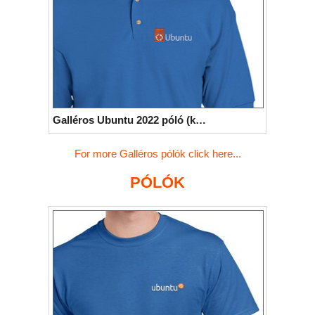
Galléros Ubuntu 2022 póló (kék)
For more Galléros pólók click here...
PÓLÓK