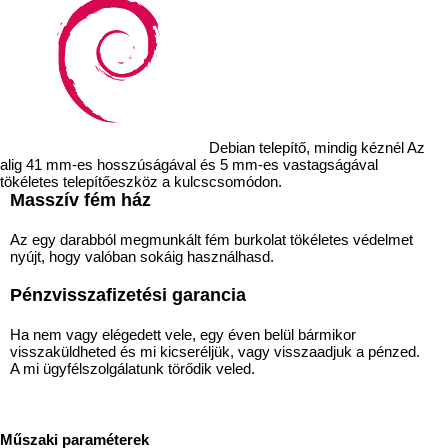
Debian telepítő, mindig kéznél Az
alig 41 mm-es hosszúságával és 5 mm-es vastagságával
tökéletes telepítőeszköz a kulcscsomódon.
Masszív fém ház
Az egy darabból megmunkált fém burkolat tökéletes védelmet
nyújt, hogy valóban sokáig használhasd.
Pénzvisszafizetési garancia
Ha nem vagy elégedett vele, egy éven belül bármikor
visszaküldheted és mi kicseréljük, vagy visszaadjuk a pénzed.
A mi ügyfélszolgálatunk törődik veled.
Műszaki paraméterek