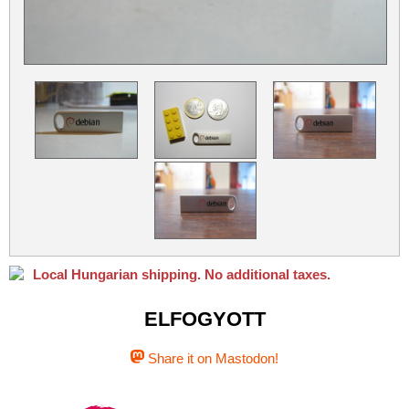
Python
Qubes OS
ReactOS
Rocky Linux
Slackware
Taskwarrior
Ubuntu
Ubuntu MATE
Ubuntu Studio
VLC
Xubuntu
Local Hungarian shipping. No additional taxes.
ELFOGYOTT
Share it on Mastodon!