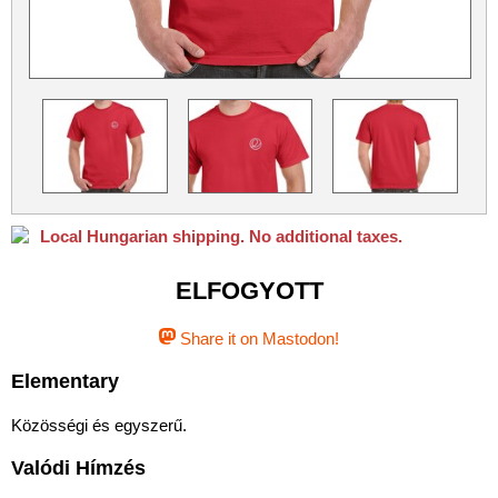
Python
Qubes OS
ReactOS
Rocky Linux
Slackware
Taskwarrior
Ubuntu
Ubuntu MATE
Ubuntu Studio
VLC
Xubuntu
Local Hungarian shipping. No additional taxes.
ELFOGYOTT
Share it on Mastodon!
Elementary
Közösségi és egyszerű.
Valódi Hímzés