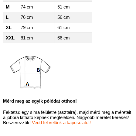
M
74 cm
51 cm
L
76 cm
56 cm
XL
79 cm
61 cm
XXL
81 cm
66 cm
Mérd meg az egyik pólódat otthon!
Fektetsd egy sima felületre (asztalra), majd mérd meg a méreteit
a jobbra látható képnek megfelelően. Nagyobb méretet keresel?
Beszerezzük!
Vedd fel velünk a kapcsolatot!