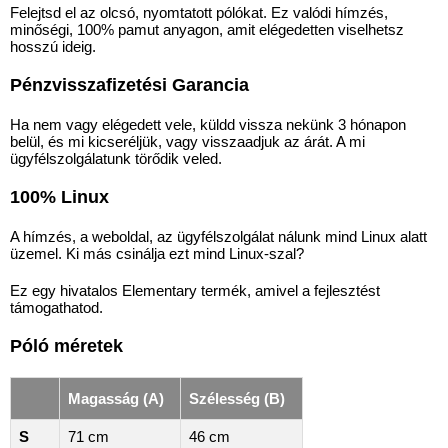
Felejtsd el az olcsó, nyomtatott pólókat. Ez valódi hímzés,
minőségi, 100% pamut anyagon, amit elégedetten viselhetsz
hosszú ideig.
Pénzvisszafizetési Garancia
Ha nem vagy elégedett vele, küldd vissza nekünk 3 hónapon
belül, és mi kicseréljük, vagy visszaadjuk az árát. A mi
ügyfélszolgálatunk törődik veled.
100% Linux
A hímzés, a weboldal, az ügyfélszolgálat nálunk mind Linux alatt
üzemel. Ki más csinálja ezt mind Linux-szal?
Ez egy hivatalos Elementary termék, amivel a fejlesztést
támogathatod.
Póló méretek
Magasság (A)
Szélesség (B)
S
71 cm
46 cm