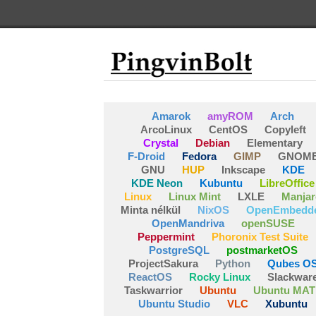
Amarok
amyROM
Arch
ArcoLinux
CentOS
Copyleft
Crystal
Debian
Elementary
F-Droid
Fedora
GIMP
GNOM
GNU
HUP
Inkscape
KDE
KDE Neon
Kubuntu
LibreOffice
Linux
Linux Mint
LXLE
Manjar
Minta nélkül
NixOS
OpenEmbedd
OpenMandriva
openSUSE
Peppermint
Phoronix Test Suite
PostgreSQL
postmarketOS
ProjectSakura
Python
Qubes O
ReactOS
Rocky Linux
Slackwar
Taskwarrior
Ubuntu
Ubuntu MAT
Ubuntu Studio
VLC
Xubuntu