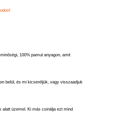
todon!
s, minőségi, 100% pamut anyagon, amit
n belül, és mi kicseréljük, vagy visszaadjuk
 alatt üzemel. Ki más csinálja ezt mind