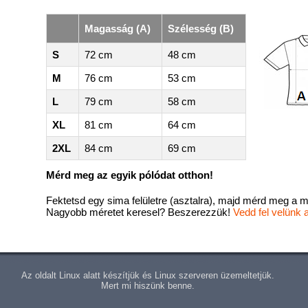
Magasság (A)
Szélesség (B)
S
72 cm
48 cm
M
76 cm
53 cm
L
79 cm
58 cm
XL
81 cm
64 cm
2XL
84 cm
69 cm
Mérd meg az egyik pólódat otthon!
Fektetsd egy sima felületre (asztalra), majd mérd meg a m
Nagyobb méretet keresel? Beszerezzük!
Vedd fel velünk 
Az oldalt Linux alatt készítjük és Linux szerveren üzemeltetjük.
Mert mi hiszünk benne.