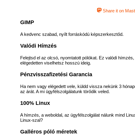
Share it on Mas
GIMP
A kedvenc szabad, nyílt forráskódú képszerkesztőd.
Valódi Hímzés
Felejtsd el az olcsó, nyomtatott pólókat. Ez valódi hímzé
elégedetten viselhetsz hosszú ideig.
Pénzvisszafizetési Garancia
Ha nem vagy elégedett vele, küldd vissza nekünk 3 hónapo
az árát. A mi ügyfélszolgálatunk törődik veled.
100% Linux
A hímzés, a weboldal, az ügyfélszolgálat nálunk mind Linux
Linux-szal?
Galléros póló méretek