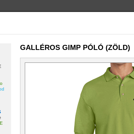
GALLÉROS GIMP PÓLÓ (ZÖLD)
E
o
ed
S
e
E