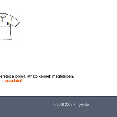
éreteit a jobbra látható képnek megfelelően.
a kapcsolatot!
© 2009-2026 PingvinBolt.