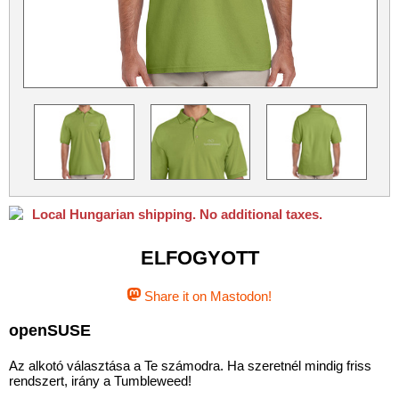
Python
Qubes OS
ReactOS
Rocky Linux
Slackware
Taskwarrior
Ubuntu
Ubuntu MATE
Ubuntu Studio
VLC
Xubuntu
Local Hungarian shipping. No additional taxes.
ELFOGYOTT
Share it on Mastodon!
openSUSE
Az alkotó választása a Te számodra. Ha szeretnél mindig friss
rendszert, irány a Tumbleweed!