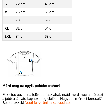
S
72 cm
48 cm
M
76 cm
53 cm
L
79 cm
58 cm
XL
81 cm
64 cm
2XL
84 cm
69 cm
Mérd meg az egyik pólódat otthon!
Fektetsd egy sima felületre (asztalra), majd mérd meg a méreteit
a jobbra látható képnek megfelelően. Nagyobb méretet keresel?
Beszerezzük!
Vedd fel velünk a kapcsolatot!