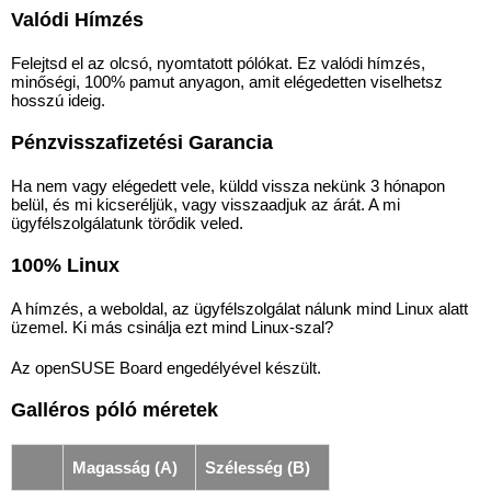
Valódi Hímzés
Felejtsd el az olcsó, nyomtatott pólókat. Ez valódi hímzés,
minőségi, 100% pamut anyagon, amit elégedetten viselhetsz
hosszú ideig.
Pénzvisszafizetési Garancia
Ha nem vagy elégedett vele, küldd vissza nekünk 3 hónapon
belül, és mi kicseréljük, vagy visszaadjuk az árát. A mi
ügyfélszolgálatunk törődik veled.
100% Linux
A hímzés, a weboldal, az ügyfélszolgálat nálunk mind Linux alatt
üzemel. Ki más csinálja ezt mind Linux-szal?
Az openSUSE Board engedélyével készült.
Galléros póló méretek
Magasság (A)
Szélesség (B)