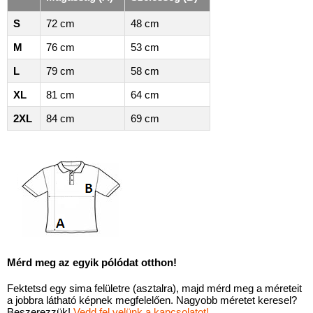
S
72 cm
48 cm
M
76 cm
53 cm
L
79 cm
58 cm
XL
81 cm
64 cm
2XL
84 cm
69 cm
Mérd meg az egyik pólódat otthon!
Fektetsd egy sima felületre (asztalra), majd mérd meg a méreteit
a jobbra látható képnek megfelelően. Nagyobb méretet keresel?
Beszerezzük!
Vedd fel velünk a kapcsolatot!