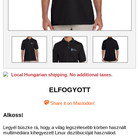
Python
Qubes OS
ReactOS
Rocky Linux
Slackware
Taskwarrior
Ubuntu
Ubuntu MATE
Ubuntu Studio
VLC
Xubuntu
Local Hungarian shipping. No additional taxes.
ELFOGYOTT
Share it on Mastodon!
Alkoss!
Legyél büszke rá, hogy a világ legszélesebb körben használt
multimédiára kihegyezett Linux disztibúcióját használod.