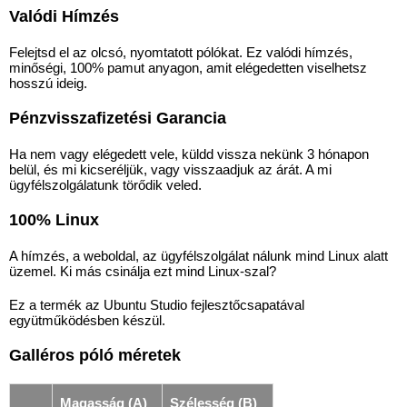
Valódi Hímzés
Felejtsd el az olcsó, nyomtatott pólókat. Ez valódi hímzés,
minőségi, 100% pamut anyagon, amit elégedetten viselhetsz
hosszú ideig.
Pénzvisszafizetési Garancia
Ha nem vagy elégedett vele, küldd vissza nekünk 3 hónapon
belül, és mi kicseréljük, vagy visszaadjuk az árát. A mi
ügyfélszolgálatunk törődik veled.
100% Linux
A hímzés, a weboldal, az ügyfélszolgálat nálunk mind Linux alatt
üzemel. Ki más csinálja ezt mind Linux-szal?
Ez a termék az Ubuntu Studio fejlesztőcsapatával
együtműködésben készül.
Galléros póló méretek
Magasság (A)
Szélesség (B)