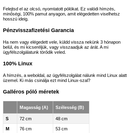
Felejtsd el az olcsó, nyomtatott pólókat. Ez valódi hímzés,
minőségi, 100% pamut anyagon, amit elégedetten viselhetsz
hosszú ideig.
Pénzvisszafizetési Garancia
Ha nem vagy elégedett vele, küldd vissza nekünk 3 hónapon
belül, és mi kicseréljük, vagy visszaadjuk az árát. A mi
ügyfélszolgálatunk törődik veled.
100% Linux
A hímzés, a weboldal, az ügyfélszolgálat nálunk mind Linux alatt
üzemel. Ki más csinálja ezt mind Linux-szal?
Galléros póló méretek
Magasság (A)
Szélesség (B)
S
72 cm
48 cm
M
76 cm
53 cm