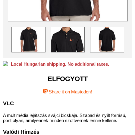
Python
Qubes OS
ReactOS
Rocky Linux
Slackware
Taskwarrior
Ubuntu
Ubuntu MATE
Ubuntu Studio
VLC
Xubuntu
Local Hungarian shipping. No additional taxes.
ELFOGYOTT
Share it on Mastodon!
VLC
A multimédia lejátszás svájci bicskája. Szabad és nyílt forrású,
pont olyan, amilyennek minden szoftvernek lennie kellene.
Valódi Hímzés