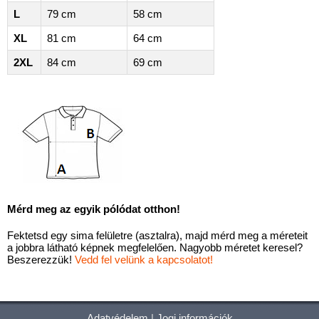
L
79 cm
58 cm
XL
81 cm
64 cm
2XL
84 cm
69 cm
Mérd meg az egyik pólódat otthon!
Fektetsd egy sima felületre (asztalra), majd mérd meg a méreteit
a jobbra látható képnek megfelelően. Nagyobb méretet keresel?
Beszerezzük!
Vedd fel velünk a kapcsolatot!
Adatvédelem
|
Jogi információk