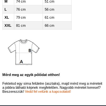
M
74 cm
51 cm
L
76 cm
56 cm
XL
79 cm
61 cm
XXL
81 cm
66 cm
Mérd meg az egyik pólódat otthon!
Fektetsd egy sima felületre (asztalra), majd mérd meg a méreteit
a jobbra látható képnek megfelelően. Nagyobb méretet keresel?
Beszerezzük!
Vedd fel velünk a kapcsolatot!