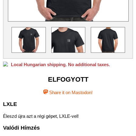
Python
Qubes OS
ReactOS
Rocky Linux
Slackware
Taskwarrior
Ubuntu
Ubuntu MATE
Ubuntu Studio
VLC
Xubuntu
Local Hungarian shipping. No additional taxes.
ELFOGYOTT
Share it on Mastodon!
LXLE
Éleszd újra azt a régi gépet, LXLE-vel!
Valódi Hímzés