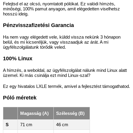
Felejtsd el az olcsó, nyomtatott pólókat. Ez valódi hímzés,
minőségi, 100% pamut anyagon, amit elégedetten viselhetsz
hosszú ideig.
Pénzvisszafizetési Garancia
Ha nem vagy elégedett vele, küldd vissza nekünk 3 hónapon
belül, és mi kicseréljük, vagy visszaadjuk az árát. A mi
ügyfélszolgálatunk törődik veled.
100% Linux
A hímzés, a weboldal, az ügyfélszolgálat nálunk mind Linux alatt
üzemel. Ki más csinálja ezt mind Linux-szal?
Ez egy hivatalos LXLE termék, amivel a fejlesztést támogathatod.
Póló méretek
Magasság (A)
Szélesség (B)
S
71 cm
46 cm