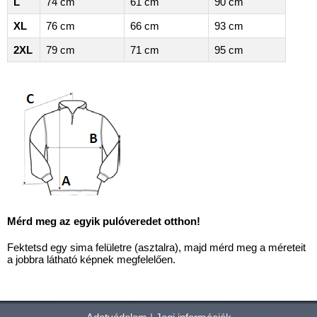
L
74 cm
61 cm
90 cm
XL
76 cm
66 cm
93 cm
2XL
79 cm
71 cm
95 cm
Mérd meg az egyik pulóveredet otthon!
Fektetsd egy sima felületre (asztalra), majd mérd meg a méreteit
a jobbra látható képnek megfelelően.