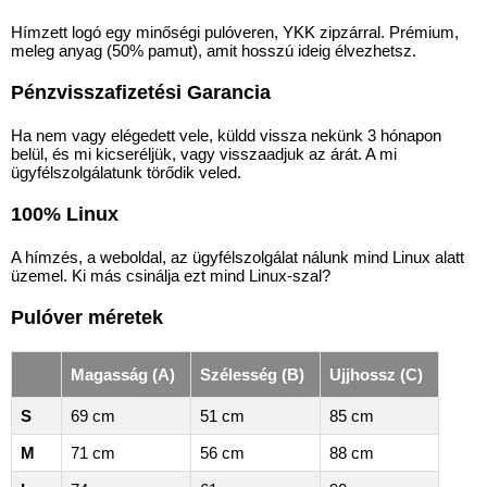
Hímzett logó egy minőségi pulóveren, YKK zipzárral. Prémium,
meleg anyag (50% pamut), amit hosszú ideig élvezhetsz.
Pénzvisszafizetési Garancia
Ha nem vagy elégedett vele, küldd vissza nekünk 3 hónapon
belül, és mi kicseréljük, vagy visszaadjuk az árát. A mi
ügyfélszolgálatunk törődik veled.
100% Linux
A hímzés, a weboldal, az ügyfélszolgálat nálunk mind Linux alatt
üzemel. Ki más csinálja ezt mind Linux-szal?
Pulóver méretek
Magasság (A)
Szélesség (B)
Ujjhossz (C)
S
69 cm
51 cm
85 cm
M
71 cm
56 cm
88 cm