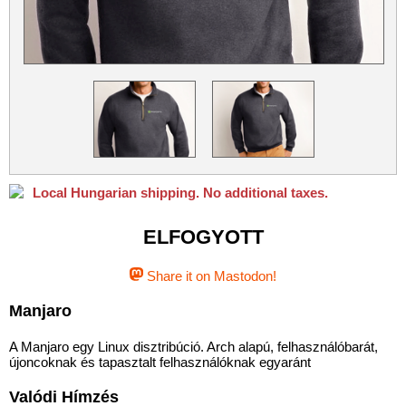
Python
Qubes OS
ReactOS
Rocky Linux
Slackware
Taskwarrior
Ubuntu
Ubuntu MATE
Ubuntu Studio
VLC
Xubuntu
Local Hungarian shipping. No additional taxes.
ELFOGYOTT
Share it on Mastodon!
Manjaro
A Manjaro egy Linux disztribúció. Arch alapú, felhasználóbarát,
újoncoknak és tapasztalt felhasználóknak egyaránt
Valódi Hímzés