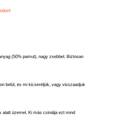
todon!
anyag (50% pamut), nagy zsebbel. Biztosan
n belül, és mi kicseréljük, vagy visszaadjuk
 alatt üzemel. Ki más csinálja ezt mind