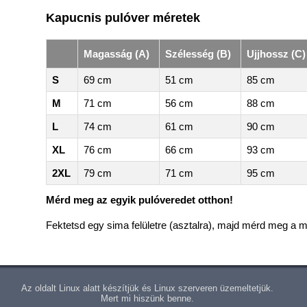
Kapucnis pulóver méretek
Magasság (A)
Szélesség (B)
Ujjhossz (C)
S
69 cm
51 cm
85 cm
M
71 cm
56 cm
88 cm
L
74 cm
61 cm
90 cm
XL
76 cm
66 cm
93 cm
2XL
79 cm
71 cm
95 cm
Mérd meg az egyik pulóveredet otthon!
Fektetsd egy sima felületre (asztalra), majd mérd meg a m
Az oldalt Linux alatt készítjük és Linux szerveren üzemeltetjük.
Mert mi hiszünk benne.