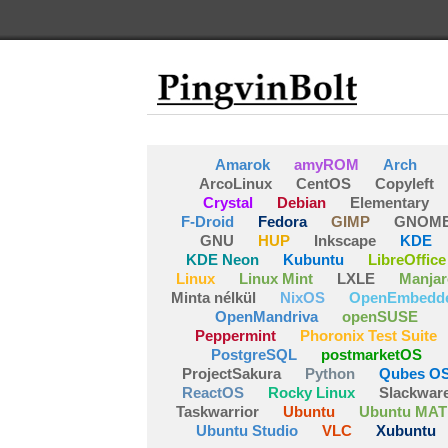
Amarok
amyROM
Arch
ArcoLinux
CentOS
Copyleft
Crystal
Debian
Elementary
F-Droid
Fedora
GIMP
GNOM
GNU
HUP
Inkscape
KDE
KDE Neon
Kubuntu
LibreOffice
Linux
Linux Mint
LXLE
Manjar
Minta nélkül
NixOS
OpenEmbedd
OpenMandriva
openSUSE
Peppermint
Phoronix Test Suite
PostgreSQL
postmarketOS
ProjectSakura
Python
Qubes O
ReactOS
Rocky Linux
Slackwar
Taskwarrior
Ubuntu
Ubuntu MAT
Ubuntu Studio
VLC
Xubuntu