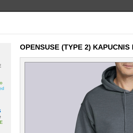
OPENSUSE (TYPE 2) KAPUCNIS
E
o
ed
S
e
E