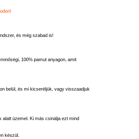
todon!
rendszer, és még szabad is!
s, minőségi, 100% pamut anyagon, amit
n belül, és mi kicseréljük, vagy visszaadjuk
 alatt üzemel. Ki más csinálja ezt mind
n készül.