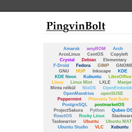
Amarok
amyROM
Arch
ArcoLinux
CentOS
Copyleft
Crystal
Debian
Elementary
F-Droid
Fedora
GIMP
GNOM
GNU
HUP
Inkscape
KDE
KDE Neon
Kubuntu
LibreOffice
Linux
Linux Mint
LXLE
Manjar
Minta nélkül
NixOS
OpenEmbedd
OpenMandriva
openSUSE
Peppermint
Phoronix Test Suite
PostgreSQL
postmarketOS
ProjectSakura
Python
Qubes O
ReactOS
Rocky Linux
Slackwar
Taskwarrior
Ubuntu
Ubuntu MAT
Ubuntu Studio
VLC
Xubuntu