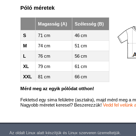
Póló méretek
Magasság (A)
Szélesség (B)
S
71 cm
46 cm
M
74 cm
51 cm
L
76 cm
56 cm
XL
79 cm
61 cm
XXL
81 cm
66 cm
Mérd meg az egyik pólódat otthon!
Fektetsd egy sima felületre (asztalra), majd mérd meg a m
Nagyobb méretet keresel? Beszerezzük!
Vedd fel velünk 
Az oldalt Linux alatt készítjük és Linux szerveren üzemeltetjük.