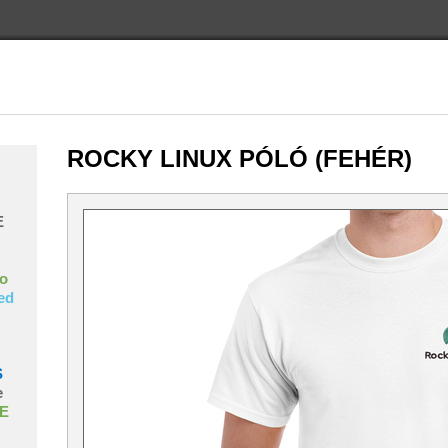
ROCKY LINUX PÓLÓ (FEHÉR)
E
o
ed
S
e
E