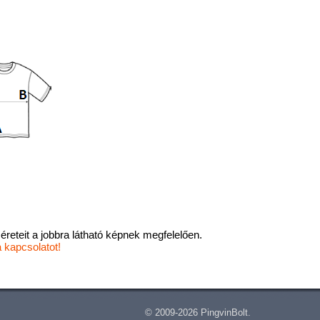
éreteit a jobbra látható képnek megfelelően.
a kapcsolatot!
© 2009-2026 PingvinBolt.