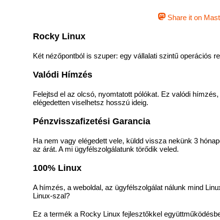
Share it on Mas
Rocky Linux
Két nézőpontból is szuper: egy vállalati szintű operációs 
Valódi Hímzés
Felejtsd el az olcsó, nyomtatott pólókat. Ez valódi hímzé
elégedetten viselhetsz hosszú ideig.
Pénzvisszafizetési Garancia
Ha nem vagy elégedett vele, küldd vissza nekünk 3 hónapo
az árát. A mi ügyfélszolgálatunk törődik veled.
100% Linux
A hímzés, a weboldal, az ügyfélszolgálat nálunk mind Linux
Linux-szal?
Ez a termék a Rocky Linux fejlesztőkkel együttműködésbe